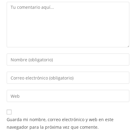
Comentario
Introduce
tu
nombre
Introduce
o
tu
nombre
dirección
Introduce
de
de
la
usuario
correo
URL
para
electrónico
de
comentar
Guarda mi nombre, correo electrónico y web en este
para
tu
navegador para la próxima vez que comente.
comentar
web