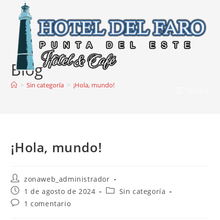
Ir
al
contenido
Blog
>
Sin categoría
>
¡Hola, mundo!
Menú
¡Hola, mundo!
Autor
zonaweb_administrador
de
Publicación
Categoría
1 de agosto de 2024
Sin categoría
la
de
de
Comentarios
1 comentario
entrada:
la
la
de
entrada:
entrada: